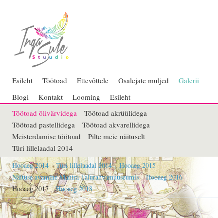
Esileht
Töötoad
Ettevõttele
Osalejate muljed
Galerii
Blogi
Kontakt
Looming
Esileht
Töötoad õlivärvidega
Töötoad akrüülidega
Töötoad pastellidega
Töötoad akvarellidega
Meisterdamise töötoad
Pilte meie näituselt
Türi lillelaadal 2014
Hooaeg 2014
Türi lillelaadal 2014
Hooaeg 2015
Näituse avamine Mahtra Talurahvamuuseumis
Hooaeg 2016
Hooaeg 2017
Hooaeg 2018