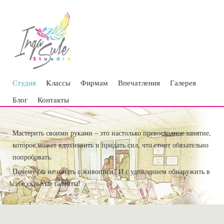
Студия
Kлассы
Фирмам
Впечатления
Галерея
Блог
Контакты
Мастерить своими руками – это настолько превосходное занятие,
которое может вдохновить и придать сил, что стоит обязательно
попробовать.
Почему бы не начать с живописи? И с удивлением обнаружить в
себе скрытые таланты!